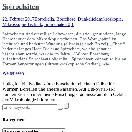
Spirochäten
22. Februar 2017
Borreliella
,
Borreliose
,
Dunkelfeldmikroskopie
,
Mikroskopie Technik
,
Spirochäten
0
1
Spirochäten sind einzellige Lebewesen, die wie „gewundene, lange
Haare“ unter dem Mikroskop erscheinen. Das Wort „spira“ ist
lateinisch und bedeutet Windung (allerdings auch Brezel). „Chäte“
bedeutet langes Haar. Die erste Spirochäte, welche genauer
beschrieben wurde, war die im Jahre 1838 von Ehrenberg
aufgefundene Spirochaeta plicatilis. Spirochäten können so kleine
Formen hervorbringen (ultramikroskopische Stadien), wie…
Weiterlesen
Hallo, ich bin Nadine - freie Forscherin mit einem Faible für
Würmer, Borrelien und andere Parasiten. Auf BukoVitaN(R)
können Sie sich über meine Forschungsergebnisse auf dem Gebiet
der Mikrobiologie informieren.
Kategorien
Kategorien