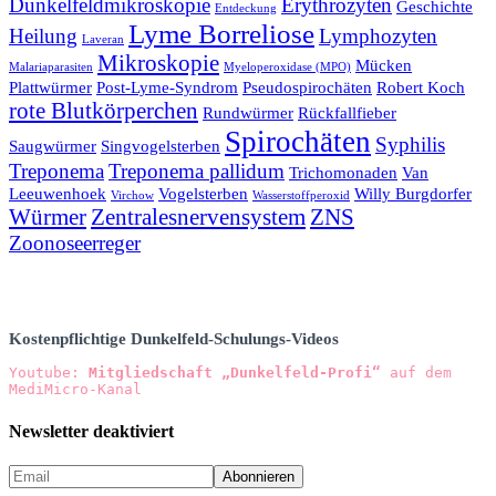
Dunkelfeldmikroskopie
Erythrozyten
Geschichte
Entdeckung
Lyme Borreliose
Heilung
Lymphozyten
Laveran
Mikroskopie
Mücken
Malariaparasiten
Myeloperoxidase (MPO)
Plattwürmer
Post-Lyme-Syndrom
Pseudospirochäten
Robert Koch
rote Blutkörperchen
Rundwürmer
Rückfallfieber
Spirochäten
Syphilis
Saugwürmer
Singvogelsterben
Treponema
Treponema pallidum
Trichomonaden
Van
Leeuwenhoek
Vogelsterben
Willy Burgdorfer
Virchow
Wasserstoffperoxid
Würmer
Zentralesnervensystem
ZNS
Zoonoseerreger
Kostenpflichtige Dunkelfeld-Schulungs-Videos
Youtube: 
Mitgliedschaft „Dunkelfeld-Profi“
 auf dem 
MediMicro-Kanal
Newsletter deaktiviert