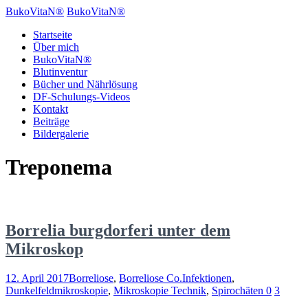
BukoVitaN®
BukoVitaN®
Startseite
Über mich
BukoVitaN®
Blutinventur
Bücher und Nährlösung
DF-Schulungs-Videos
Kontakt
Beiträge
Bildergalerie
Treponema
Borrelia burgdorferi unter dem
Mikroskop
12. April 2017
Borreliose
,
Borreliose Co.Infektionen
,
Dunkelfeldmikroskopie
,
Mikroskopie Technik
,
Spirochäten
0
3