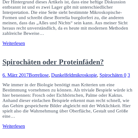
Der Hintergrund dieses Artikels ist, dass eine heftige Diskussion
entbrannt ist und es zwei Lager gibt mit unterschiedlicher
Interpretation. Die eine Seite sieht bestimmte Mikroskopische-
Formen und schreibt diese Borrelia burgdorferi zu, die anderen
meinen, dass das „Alles und Nichts“ sein kann. Aus meiner Sicht
heraus recht unverständlich, da es heute mit modernen Methoden
zahlreiche Beweise…
Weiterlesen
Spirochäten oder Proteinfäden?
6. März 2017
Borreliose
,
Dunkelfeldmikroskopie
,
Spirochäten
0
3
Wie immer in der Biologie benötigt man Kriterien um eine
Bestimmung vornehmen zu können. Als triviale Bespiele würde ich
hier benennen: Frosch oder Eichhörnchen, Palme oder Kaktus.
Anhand dieser einfachen Beispiele erkennt man recht schnell, wie
das Gehirn gespeicherte Bilder abgleicht mit der Wirklichkeit. Hier
spielt also die Wahrnehmung über Oberfläche, Gestalt und Größe
eine…
Weiterlesen