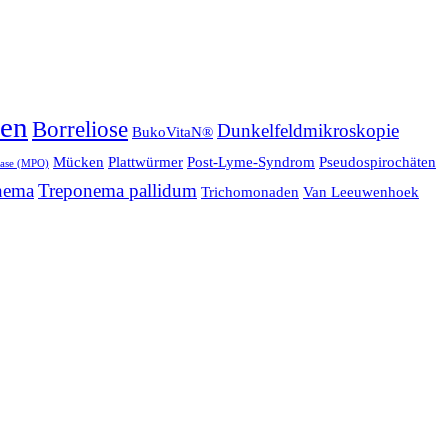
ien
Borreliose
Dunkelfeldmikroskopie
BukoVitaN®
Mücken
Plattwürmer
Post-Lyme-Syndrom
Pseudospirochäten
ase (MPO)
nema
Treponema pallidum
Trichomonaden
Van Leeuwenhoek