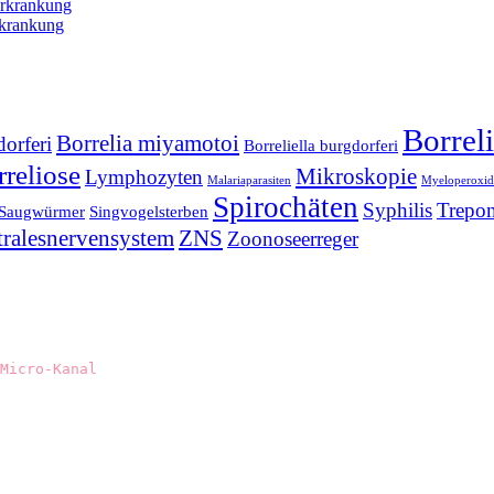
Erkrankung
rkrankung
Borrel
Borrelia miyamotoi
dorferi
Borreliella burgdorferi
reliose
Mikroskopie
Lymphozyten
Malariaparasiten
Myeloperoxid
Spirochäten
Syphilis
Trepo
Saugwürmer
Singvogelsterben
tralesnervensystem
ZNS
Zoonoseerreger
Micro-Kanal