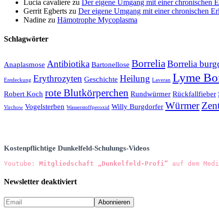
Lucia cavaliere
zu
Der eigene Umgang mit einer chronischen 
Gerrit Egberts
zu
Der eigene Umgang mit einer chronischen E
Nadine
zu
Hämotrophe Mycoplasma
Schlagwörter
Borrelia
Antibiotika
Borrelia burg
Anaplasmose
Bartonellose
Lyme Bor
Erythrozyten
Heilung
Geschichte
Entdeckung
Laveran
rote Blutkörperchen
Robert Koch
Rundwürmer
Rückfallfieber
Würmer
Zen
Vogelsterben
Willy Burgdorfer
Virchow
Wasserstoffperoxid
Kostenpflichtige Dunkelfeld-Schulungs-Videos
Youtube: 
Mitgliedschaft „Dunkelfeld-Profi“
 auf dem Medi
Newsletter deaktiviert