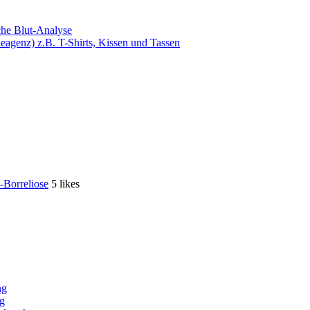
che Blut-Analyse
agenz) z.B. T-Shirts, Kissen und Tassen
-Borreliose
5 likes
ng
ng