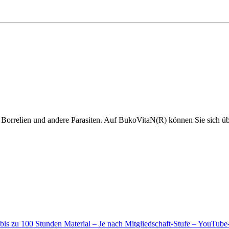
r, Borrelien und andere Parasiten. Auf BukoVitaN(R) können Sie sich 
 bis zu 100 Stunden Material – Je nach Mitgliedschaft-Stufe – YouTub