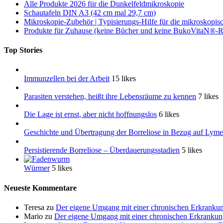
Alle Produkte 2026 für die Dunkelfeldmikroskopie
Schautafeln DIN A3 (42 cm mal 29,7 cm)
Mikroskopie-Zubehör | Typisierungs-Hilfe für die mikroskopis
Produkte für Zuhause (keine Bücher und keine BukoVitaN®-Re
Top Stories
Immunzellen bei der Arbeit
15 likes
Parasiten verstehen, heißt ihre Lebensräume zu kennen
7 likes
Die Lage ist ernst, aber nicht hoffnungslos
6 likes
Geschichte und Übertragung der Borreliose in Bezug auf Lyme
Persistierende Borreliose – Überdauerungsstadien
5 likes
Würmer
5 likes
Neueste Kommentare
Teresa
zu
Der eigene Umgang mit einer chronischen Erkranku
Mario
zu
Der eigene Umgang mit einer chronischen Erkranku