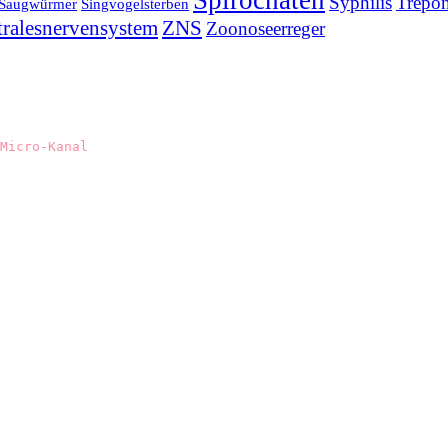
Syphilis
Trepo
Saugwürmer
Singvogelsterben
tralesnervensystem
ZNS
Zoonoseerreger
Micro-Kanal
!