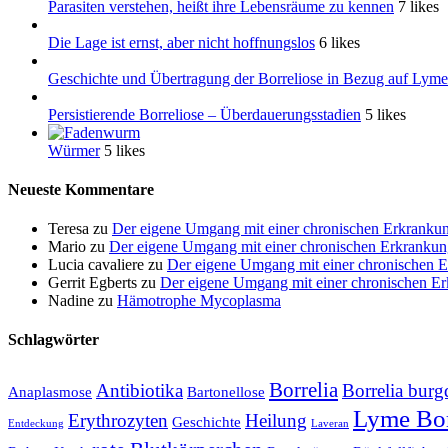
Parasiten verstehen, heißt ihre Lebensräume zu kennen
7 likes
Die Lage ist ernst, aber nicht hoffnungslos
6 likes
Geschichte und Übertragung der Borreliose in Bezug auf Lyme
Persistierende Borreliose – Überdauerungsstadien
5 likes
Würmer
5 likes
Neueste Kommentare
Teresa
zu
Der eigene Umgang mit einer chronischen Erkranku
Mario
zu
Der eigene Umgang mit einer chronischen Erkranku
Lucia cavaliere
zu
Der eigene Umgang mit einer chronischen 
Gerrit Egberts
zu
Der eigene Umgang mit einer chronischen E
Nadine
zu
Hämotrophe Mycoplasma
Schlagwörter
Borrelia
Antibiotika
Borrelia burg
Anaplasmose
Bartonellose
Lyme Bor
Erythrozyten
Heilung
Geschichte
Entdeckung
Laveran