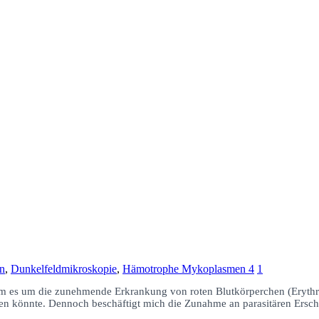
en
,
Dunkelfeldmikroskopie
,
Hämotrophe Mykoplasmen
4
1
n dem es um die zunehmende Erkrankung von roten Blutkörperchen (Erythro
ingen könnte. Dennoch beschäftigt mich die Zunahme an parasitären Ers