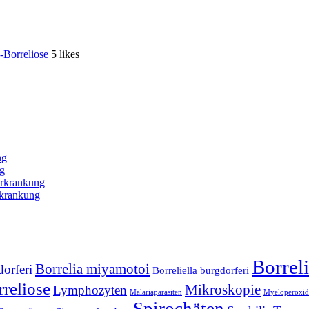
-Borreliose
5 likes
ng
ng
Erkrankung
rkrankung
Borrel
Borrelia miyamotoi
dorferi
Borreliella burgdorferi
reliose
Mikroskopie
Lymphozyten
Malariaparasiten
Myeloperoxid
Spirochäten