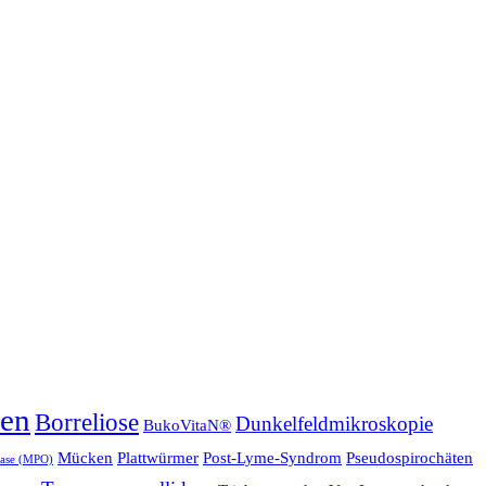
ien
Borreliose
Dunkelfeldmikroskopie
BukoVitaN®
Mücken
Plattwürmer
Post-Lyme-Syndrom
Pseudospirochäten
ase (MPO)