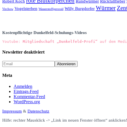
rote Blutkörperchen
Robert Koch
Rundwürmer
Rückfallfieber
Würmer
Zen
Vogelsterben
Willy Burgdorfer
Virchow
Wasserstoffperoxid
Kostenpflichtige Dunkelfeld-Schulungs-Videos
Youtube: 
Mitgliedschaft „Dunkelfeld-Profi“
 auf dem Medi
Newsletter deaktiviert
Meta
Anmelden
Eintrags-Feed
Kommentar-Feed
WordPress.org
Impressum
&
Datenschutz
Hilfe: rechter Mausklick -> „Link im neuen Fenster öffnen“ anklicken