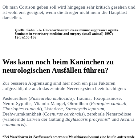
Ob man Cortison geben soll wird hingegen sehr kritisch gesehen und
ist wohl erst geeignet, wenn die Erreger nicht mehr die Hauptlast
darstellen.
Quelle: Cohn L.A. Glucocorticosteroids as immunosuppressive agents.
Seminars in veterinary medicine and surgery (small animal) 1997;
12(3):150-156
Was kann noch beim Kaninchen zu
neurologischen Ausfällen führen?
Zur besseren Abgrenzung sind hier noch ein paar Faktoren
aufgezählt, die auch das zentrale Nervensystem beeinträchtigen:
Pasteurellose (
Pasteurella multocida
), Trauma, Toxoplasmose,
Neuro-Syphilis, Vitamin-Mangel, Ohrmilben (
Psoroptes cuniculi,
Chorioptes cuniculi
), Listeriose,
Sarcocystis leporum
,
Drehwurmkrankheit (
Coenurus cerebralis
), zerebrale Nematodiose
(wandernde Larven der Gattung
Baylascaris procyonis*
und
Ascaris
columnaris
).
*Bei Waschbären ist
Baylisascaris procyonis
(Waschbärspulwurm) eine häufig auftretende