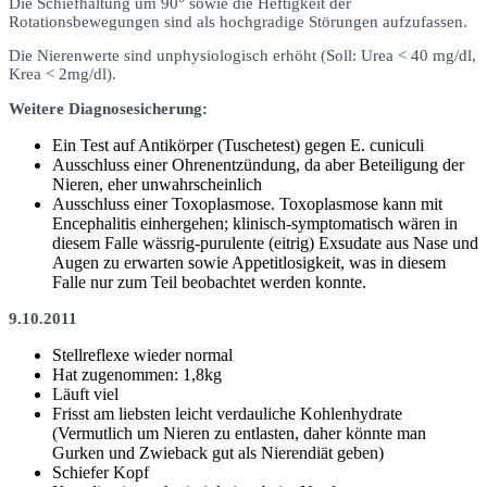
Die Schiefhaltung um 90° sowie die Heftigkeit der
Rotationsbewegungen sind als hochgradige Störungen aufzufassen.
Die Nierenwerte sind unphysiologisch erhöht (Soll: Urea < 40 mg/dl,
Krea < 2mg/dl).
Weitere Diagnosesicherung:
Ein Test auf Antikörper (Tuschetest) gegen E. cuniculi
Ausschluss einer Ohrenentzündung, da aber Beteiligung der
Nieren, eher unwahrscheinlich
Ausschluss einer Toxoplasmose. Toxoplasmose kann mit
Encephalitis einhergehen; klinisch-symptomatisch wären in
diesem Falle wässrig-purulente (eitrig) Exsudate aus Nase und
Augen zu erwarten sowie Appetitlosigkeit, was in diesem
Falle nur zum Teil beobachtet werden konnte.
9.10.2011
Stellreflexe wieder normal
Hat zugenommen: 1,8kg
Läuft viel
Frisst am liebsten leicht verdauliche Kohlenhydrate
(Vermutlich um Nieren zu entlasten, daher könnte man
Gurken und Zwieback gut als Nierendiät geben)
Schiefer Kopf