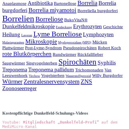
Borrelia
Antibiotika
Borrelia
Anaplasmose
Bartonellose
Borrelia miyamotoi
burgdorferi
Borreliella burgdorferi
Borrelien
Borreliose
BukoVitaN®
Dunkelfeldmikroskopie
Erythrozyten
Geschichte
Entdeckung
Lyme Borreliose
Heilung
Lymphozyten
Laveran
Mikroskopie
Mücken
Malariaparasiten
Myeloperoxidase (MPO)
Plattwürmer
Post-Lyme-Syndrom
Pseudospirochäten
Robert Koch
rote Blutkörperchen
Rundwürmer
Rückfallfieber
Spirochäten
Syphilis
Saugwürmer
Singvogelsterben
Treponema
Treponema pallidum
Trichomonaden
Van
Leeuwenhoek
Vogelsterben
Willy Burgdorfer
Virchow
Wasserstoffperoxid
Würmer
Zentralesnervensystem
ZNS
Zoonoseerreger
Kostenpflichtige Dunkelfeld-Schulungs-Videos
Youtube: 
Mitgliedschaft „Dunkelfeld-Profi“
 auf dem 
MediMicro-Kanal