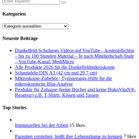
Kategorien
Kategorien
Neueste Beiträge
Dunkelfeld-Schulungs Videos auf YouTube – kostenpflichtig
– bis zu 100 Stunden Material – Je nach Mitgliedschaft-Stufe
– YouTube-Kanal: MediMicro
Alle Produkte 2026 für die Dunkelfeldmikroskopie
Schautafeln DIN A3 (42 cm mal 29,7 cm)
Mikroskopie-Zubehör | Typisierungs-Hilfe für die
mikroskopische Blut-Analyse
Produkte für Zuhause (keine Bücher und keine BukoVitaN®-
Reagenz) z.B. T-Shirts, Kissen und Tassen
Top Stories
Immunzellen bei der Arbeit
15 likes
Parasiten verstehen, heißt ihre Lebensräume zu kennen
7 likes