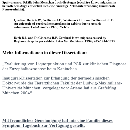
Spulwurmart. Befällt beim Menschen auch die Augen (occuläre Larva migrans, in
betroffenem Auge entwickelt sich eine einseitige Netzhautentzündung (unilaterale
Neuroretinitis)).
Quellen: Dade A.W., Williams J.F., Whitenack D.L. and Williams C.S.F.
An epizootic of cerebral nematodiasis in rabbits due to Ascaris
columnaris. Lab Anim Sci 1975; 25:65-9
Deeb B.J. and Di Giacomo R.F. Cerebral larva migrans caused by
Baylascaris sp. in pet rabbits. J Am Vet Med Assoc 1994; 205:1744-1747
Mehr Informationen in dieser Dissertation:
„Evaluierung von Liquorpunktion und PCR zur klinischen Diagnose
der Enzephalitozoonose beim Kaninchen
Inaugural-Dissertation zur Erlangung der tiermedizinischen
Doktorwürde der Tierärztlichen Fakultät der Ludwig-Maximilians-
Universität München; vorgelegt von: Ariane Jaß aus Gräfelfing,
München 2004“
Mit freundlicher Genehmigung hat mir eine Familie dieses
Symptom-Tagebuch zur Verfügung gestellt: