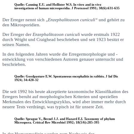
Quelle: Canning E.U. and Hollister W.S. In vitro and in vivo
investigations of human microsporidia. J Protozool 1991; 38(6):631-635
Der Erreger nennt sich „
Enzephalitozoon cuniculi“
und gehört zu
den Mikrosporidien.
Der Erreger der
Enzephalitozoon cuniculi
wurde erstmals 1922
durch Wright und Craighead beschrieben und seit 1923 besitzt er
seinen Namen.
In den folgenden Jahren wurde die Erregermorphologie und -
entwicklung von verschiedenen Autoren genauer untersucht und
beschrieben.
Quelle: Goodpasture E.W. Spontaneous encephalitis in rabbits. J Inf Dis
1924; 34:428-32
Die seit 1992 bis heute akzeptierte taxonomische Klassifikation des
Erregers beruht auf morphologischen Kriterien und speziellen
Merkmalen des Entwicklungszyklus, wird aber immer mehr durch
neuere Tests verdrängt, was typisch ist für unsere Zeit.
Quelle: Sprague V., Becnel J.J. and Hazard E.I. Taxonomy of phylum
Microspora. Critical Rev Microbiol 1992; 18(5/6):285-395
In der Humanmedizin werden zum Nachweis der