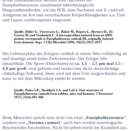
Enzephalitozoonose
zunehmend mikrobiologische
Diagnostikmethoden, wie die PCR, zum Nachweis von
E. cuniculi-
Antigenen im Kot und verschiedenen Körperflüssigkeiten u.a. Urin
und Liquor cerebrospinalis eingesetzt.
Quelle: Didier E., Visvesvara G., Baker M., Rogers L., Bertucci D., De
Groote M. and Vossbrinck C. A microsporidian isolated from an AIDS
patient corresponds to Encephalitozoon cuniculi III, originally isolated
from domestic dogs. J Clin Microbiol 1996; 34(11):2835-2837
Der Lebenszyklus des Erregers verläuft in einem Wirt vollständig ab
und benötigt somit keine Zwischenwirte. Der Erreger lebt
intrazellulär. Die Spore (Dauerform) ist
ca. 1,5 – 2,5 μm mal 1,5 –
4,0 μm groß
, oval geformt und besitzt eine dicke dreischichtige
chitinhaltige Zellwand, diese wird mit dem Urin ausgeschieden und
kann so mit dem Mikroskop entdeckt werden.
Quelle: Pakes S.P., Shadduck J.A. and Cali A. Fine structure of
Enzephalitozoon cuniculi from rabbits, mice and hamster. J Protozool
1975; 22(4):481-488
Beim Menschen spricht man nicht von einer „
Enzephalitozoonose
“,
sondern von „
Nosema connori
“, auch hier werden neurologische
Beschwerden beschrieben. Nicht bei jedem bricht die Krankheit aus,