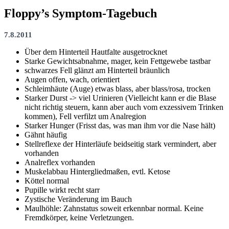
Floppy’s Symptom-Tagebuch
7.8.2011
Über dem Hinterteil Hautfalte ausgetrocknet
Starke Gewichtsabnahme, mager, kein Fettgewebe tastbar
schwarzes Fell glänzt am Hinterteil bräunlich
Augen offen, wach, orientiert
Schleimhäute (Auge) etwas blass, aber blass/rosa, trocken
Starker Durst -> viel Urinieren (Vielleicht kann er die Blase
nicht richtig steuern, kann aber auch vom exzessivem Trinken
kommen), Fell verfilzt um Analregion
Starker Hunger (Frisst das, was man ihm vor die Nase hält)
Gähnt häufig
Stellreflexe der Hinterläufe beidseitig stark vermindert, aber
vorhanden
Analreflex vorhanden
Muskelabbau Hintergliedmaßen, evtl. Ketose
Köttel normal
Pupille wirkt recht starr
Zystische Veränderung im Bauch
Maulhöhle: Zahnstatus soweit erkennbar normal. Keine
Fremdkörper, keine Verletzungen.