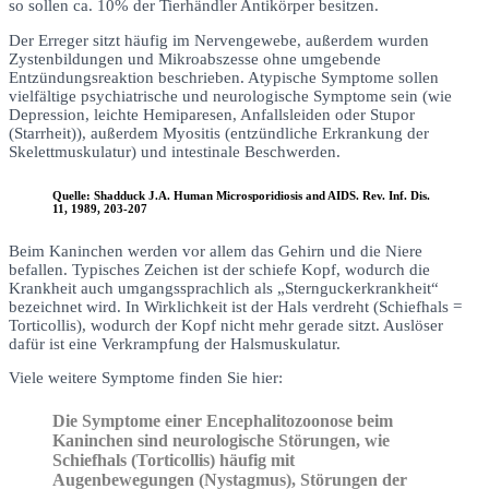
so sollen ca. 10% der Tierhändler Antikörper besitzen.
Der Erreger sitzt häufig im Nervengewebe, außerdem wurden
Zystenbildungen und Mikroabszesse ohne umgebende
Entzündungsreaktion beschrieben. Atypische Symptome sollen
vielfältige psychiatrische und neurologische Symptome sein (wie
Depression, leichte Hemiparesen, Anfallsleiden oder Stupor
(Starrheit)), außerdem Myositis (entzündliche Erkrankung der
Skelettmuskulatur) und intestinale Beschwerden.
Quelle: Shadduck J.A. Human Microsporidiosis and AIDS. Rev. Inf. Dis.
11, 1989, 203-207
Beim Kaninchen werden vor allem das Gehirn und die Niere
befallen. Typisches Zeichen ist der schiefe Kopf, wodurch die
Krankheit auch umgangssprachlich als „Sternguckerkrankheit“
bezeichnet wird. In Wirklichkeit ist der Hals verdreht (Schiefhals =
Torticollis), wodurch der Kopf nicht mehr gerade sitzt. Auslöser
dafür ist eine Verkrampfung der Halsmuskulatur.
Viele weitere Symptome finden Sie hier:
Die Symptome einer Encephalitozoonose beim
Kaninchen sind neurologische Störungen, wie
Schiefhals (Torticollis) häufig mit
Augenbewegungen (Nystagmus), Störungen der