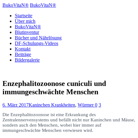
BukoVitaN®
BukoVitaN®
Startseite
Über mich
BukoVitaN®
Blutinventur
Bücher und Nährlösung
DF-Schulungs-Videos
Kontakt
Beiträge
Bildergalerie
Enzephalitozoonose cuniculi und
immungeschwächte Menschen
6. März 2017
Kaninchen Krankheiten
,
Würmer
0
3
Die Enzephalitozoonose ist eine Erkrankung des
Zentralennervensystems und befällt nicht nur Kaninchen und Mäuse,
sondern auch den Menschen, wobei hier immer auf
immungeschwächte Menschen verwiesen wird.