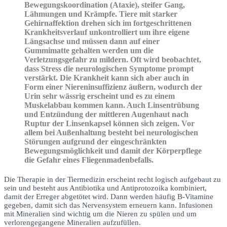
Bewegungskoordination (Ataxie), steifer Gang,
Lähmungen und Krämpfe. Tiere mit starker
Gehirnaffektion drehen sich im fortgeschrittenen
Krankheitsverlauf unkontrolliert um ihre eigene
Längsachse und müssen dann auf einer
Gummimatte gehalten werden um die
Verletzungsgefahr zu mildern. Oft wird beobachtet,
dass Stress die neurologischen Symptome prompt
verstärkt. Die Krankheit kann sich aber auch in
Form einer Niereninsuffizienz äußern, wodurch der
Urin sehr wässrig erscheint und es zu einem
Muskelabbau kommen kann. Auch Linsentrübung
und Entzündung der mittleren Augenhaut nach
Ruptur der Linsenkapsel können sich zeigen. Vor
allem bei Außenhaltung besteht bei neurologischen
Störungen aufgrund der eingeschränkten
Bewegungsmöglichkeit und damit der Körperpflege
die Gefahr eines Fliegenmadenbefalls.
Die Therapie in der Tiermedizin erscheint recht logisch aufgebaut zu
sein und besteht aus Antibiotika und Antiprotozoika kombiniert,
damit der Erreger abgetötet wird. Dann werden häufig B-Vitamine
gegeben, damit sich das Nervensystem erneuern kann. Infusionen
mit Mineralien sind wichtig um die Nieren zu spülen und um
verlorengegangene Mineralien aufzufüllen.