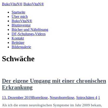
BukoVitaN®
BukoVitaN®
Startseite
Über mich
BukoVitaN®
Blutinventur
Bücher und Nährlösung
DF-Schulungs-Videos
Kontakt
Beiträge
Bildergalerie
Schwäche
Der eigene Umgang mit einer chronischen
Erkrankung
13. Dezember 2019
Borreliose
,
Neuroborreliose
,
Spirochäten
4
1
Als ich die ersten neurologischen Symptome im Jahr 2009 bekam,