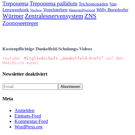
Treponema
Treponema pallidum
Trichomonaden
Van
Leeuwenhoek
Vogelsterben
Willy Burgdorfer
Virchow
Wasserstoffperoxid
Würmer
Zentralesnervensystem
ZNS
Zoonoseerreger
Kostenpflichtige Dunkelfeld-Schulungs-Videos
Youtube: 
Mitgliedschaft „Dunkelfeld-Profi“
 auf dem 
MediMicro-Kanal
Newsletter deaktiviert
Meta
Anmelden
Eintrags-Feed
Kommentar-Feed
WordPress.org