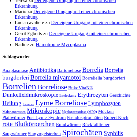
Teresa
zu
Der eigene Umgang mit einer chronischen
Erkrankung
Mario
zu
Der eigene Umgang mit einer chronischen
Erkrankung
Lucia cavaliere
zu
Der eigene Umgang mit einer chronischen
Erkrankung
Gerrit Egberts
zu
Der eigene Umgang mit einer chronischen
Erkrankung
Nadine
zu
Hämotrophe Mycoplasma
Schlagwörter
Borrelia
Antibiotika
Borrelia
Anaplasmose
Bartonellose
Borrelia miyamotoi
burgdorferi
Borreliella burgdorferi
Borrelien
Borreliose
BukoVitaN®
Dunkelfeldmikroskopie
Erythrozyten
Geschichte
Entdeckung
Lyme Borreliose
Heilung
Lymphozyten
Laveran
Mikroskopie
Mücken
Malariaparasiten
Myeloperoxidase (MPO)
Plattwürmer
Post-Lyme-Syndrom
Pseudospirochäten
Robert Koch
rote Blutkörperchen
Rundwürmer
Rückfallfieber
Spirochäten
Syphilis
Saugwürmer
Singvogelsterben