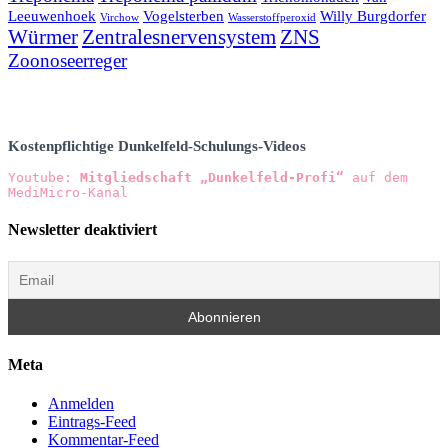
Leeuwenhoek
Vogelsterben
Willy Burgdorfer
Virchow
Wasserstoffperoxid
Würmer
Zentralesnervensystem
ZNS
Zoonoseerreger
Kostenpflichtige Dunkelfeld-Schulungs-Videos
Youtube: 
Mitgliedschaft „Dunkelfeld-Profi“
 auf dem 
MediMicro-Kanal
Newsletter deaktiviert
Meta
Anmelden
Eintrags-Feed
Kommentar-Feed