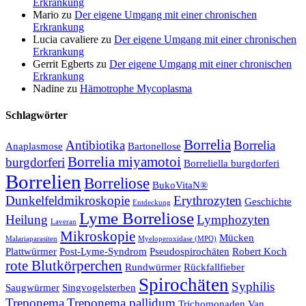
Erkrankung
Mario
zu
Der eigene Umgang mit einer chronischen
Erkrankung
Lucia cavaliere
zu
Der eigene Umgang mit einer chronischen
Erkrankung
Gerrit Egberts
zu
Der eigene Umgang mit einer chronischen
Erkrankung
Nadine
zu
Hämotrophe Mycoplasma
Schlagwörter
Borrelia
Antibiotika
Borrelia
Anaplasmose
Bartonellose
Borrelia miyamotoi
burgdorferi
Borreliella burgdorferi
Borrelien
Borreliose
BukoVitaN®
Dunkelfeldmikroskopie
Erythrozyten
Geschichte
Entdeckung
Lyme Borreliose
Heilung
Lymphozyten
Laveran
Mikroskopie
Mücken
Malariaparasiten
Myeloperoxidase (MPO)
Plattwürmer
Post-Lyme-Syndrom
Pseudospirochäten
Robert Koch
rote Blutkörperchen
Rundwürmer
Rückfallfieber
Spirochäten
Syphilis
Saugwürmer
Singvogelsterben
Treponema
Treponema pallidum
Trichomonaden
Van